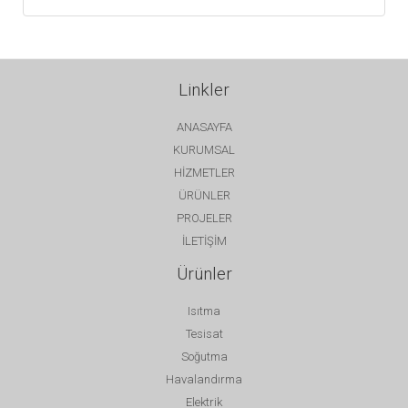
Linkler
ANASAYFA
KURUMSAL
HİZMETLER
ÜRÜNLER
PROJELER
İLETİŞİM
Ürünler
Isıtma
Tesisat
Soğutma
Havalandırma
Elektrik