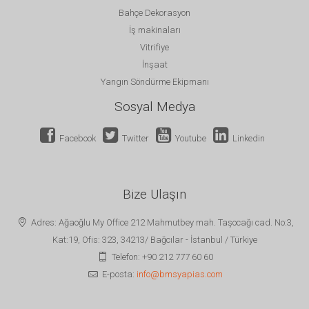
Bahçe Dekorasyon
İş makinaları
Vitrifiye
İnşaat
Yangın Söndürme Ekipmanı
Sosyal Medya
Facebook
Twitter
Youtube
Linkedin
Bize Ulaşın
Adres: Ağaoğlu My Office 212 Mahmutbey mah. Taşocağı cad. No:3,
Kat:19, Ofis: 323, 34213/ Bağcılar - İstanbul / Türkiye
Telefon: +90 212 777 60 60
E-posta:
info@bmsyapias.com