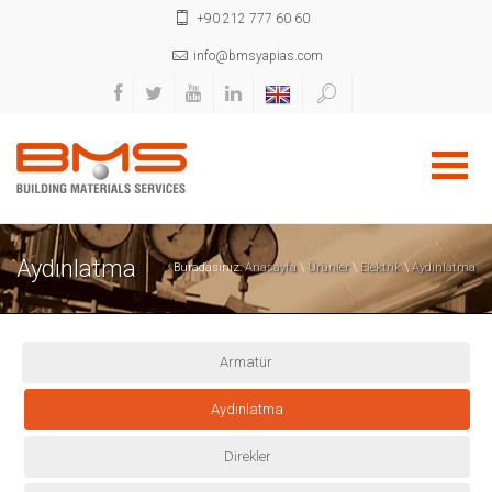
+90 212 777 60 60
info@bmsyapias.com
Aydınlatma
Buradasınız:
Anasayfa
\
Ürünler
\
Elektrik
\
Aydınlatma
Armatür
Aydınlatma
Direkler