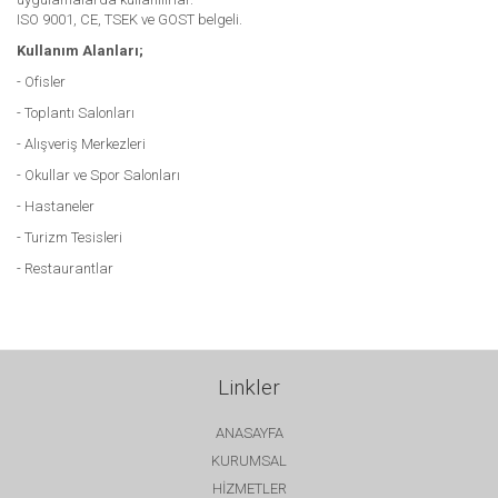
ISO 9001, CE, TSEK ve GOST belgeli.
Kullanım Alanları;
- Ofisler
- Toplantı Salonları
- Alışveriş Merkezleri
- Okullar ve Spor Salonları
- Hastaneler
- Turizm Tesisleri
- Restaurantlar
Linkler
ANASAYFA
KURUMSAL
HİZMETLER