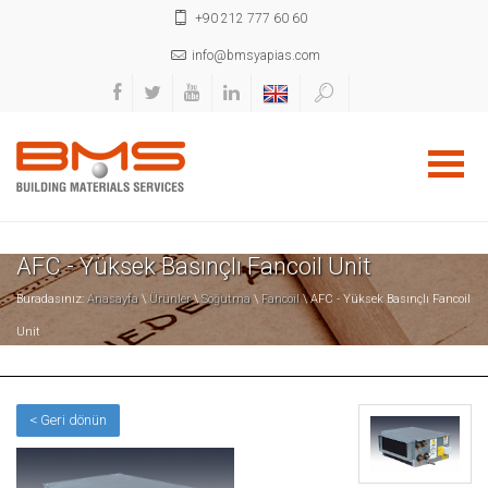
+90 212 777 60 60
info@bmsyapias.com
AFC - Yüksek Basınçlı Fancoil Unit
Buradasınız:
Anasayfa
\
Ürünler
\
Soğutma
\
Fancoil
\ AFC - Yüksek Basınçlı Fancoil
Unit
< Geri dönün