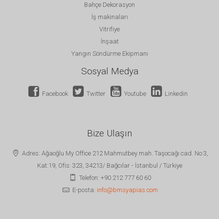
Bahçe Dekorasyon
İş makinaları
Vitrifiye
İnşaat
Yangın Söndürme Ekipmanı
Sosyal Medya
Facebook
Twitter
Youtube
Linkedin
Bize Ulaşın
Adres: Ağaoğlu My Office 212 Mahmutbey mah. Taşocağı cad. No:3,
Kat:19, Ofis: 323, 34213/ Bağcılar - İstanbul / Türkiye
Telefon: +90 212 777 60 60
E-posta:
info@bmsyapias.com