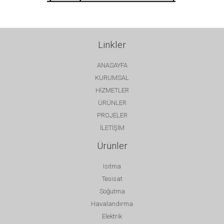
Linkler
ANASAYFA
KURUMSAL
HİZMETLER
ÜRÜNLER
PROJELER
İLETİŞİM
Ürünler
Isıtma
Tesisat
Soğutma
Havalandırma
Elektrik