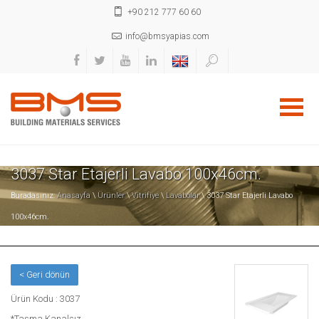
+90 212 777 60 60
info@bmsyapias.com
3037 Star Etajerli Lavabo 100x46cm.
Buradasınız:
Anasayfa
\
Ürünler
\
Vitrifiye
\
Lavabolar
\ 3037 Star Etajerli Lavabo
100x46cm.
< Geri dönün
Ürün Kodu : 3037
*Taşma Kanalsız