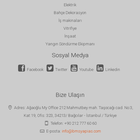
Elektrik
Bahçe Dekorasyon
İş makinaları
Vitrifiye
İnşaat
Yangın Söndürme Ekipmanı
Sosyal Medya
Facebook
Twitter
Youtube
Linkedin
Bize Ulaşın
Adres: Ağaoğlu My Office 212 Mahmutbey mah. Taşocağı cad. No:3,
Kat:19, Ofis: 323, 34213/ Bağcılar - İstanbul / Türkiye
Telefon: +90 212 777 60 60
E-posta:
info@bmsyapias.com