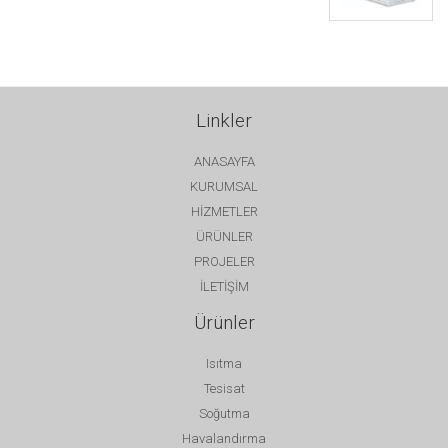
Linkler
ANASAYFA
KURUMSAL
HİZMETLER
ÜRÜNLER
PROJELER
İLETİŞİM
Ürünler
Isıtma
Tesisat
Soğutma
Havalandırma