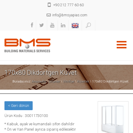
+90 212 777 60 60
info@bmsyapias.com
170x80 Dikdörtgen Küvet
Buradasınız:
Anasayfa
\
Ürünler
\
Vitrifiye
\
Küvetler
\ 170x80 Dikdörtgen Küvet
< Geri dönün
Ürün Kodu : 30011730100
* Kabuk, ayak ve kumandalı sifon dahildir
* Ön ve Yan Panel ayrıca sipariş edilecektir