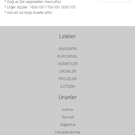
* Sağ ve Sol seçenekleri mevcuttur
* Diğer ölçüler: 160x100 170x100 165X105
* Görsel sol köşe küvete aittir
Linkler
ANASAYFA
KURUMSAL
HİZMETLER
ÜRÜNLER
PROJELER
İLETİŞİM
Ürünler
Isıtma
Tesisat
Soğutma
Havalandırma