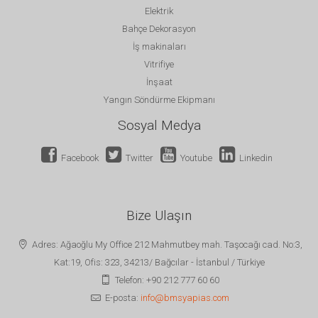
Elektrik
Bahçe Dekorasyon
İş makinaları
Vitrifiye
İnşaat
Yangın Söndürme Ekipmanı
Sosyal Medya
Facebook
Twitter
Youtube
Linkedin
Bize Ulaşın
Adres: Ağaoğlu My Office 212 Mahmutbey mah. Taşocağı cad. No:3,
Kat:19, Ofis: 323, 34213/ Bağcılar - İstanbul / Türkiye
Telefon: +90 212 777 60 60
E-posta:
info@bmsyapias.com