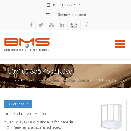
+90 212 777 60 60
info@bmsyapias.com
150x100 Sağ Köşe Küvet
Buradasınız:
Anasayfa
\
Ürünler
\
Vitrifiye
\
Küvetler
\ 150x100 Sağ Köşe Küvet
< Geri dönün
Ürün Kodu : 32011500200
* Kabuk, ayak ve kumandalı sifon dahildir
* Ön Panel ayrıca sipariş edilecektir