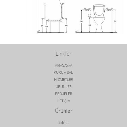
Linkler
ANASAYFA
KURUMSAL
HİZMETLER
ÜRÜNLER
PROJELER
İLETİŞİM
Ürünler
Isıtma