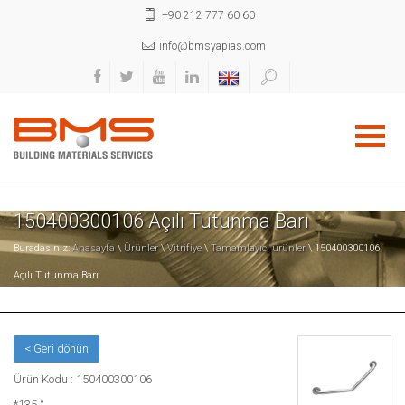
+90 212 777 60 60
info@bmsyapias.com
150400300106 Açılı Tutunma Barı
Buradasınız:
Anasayfa
\
Ürünler
\
Vitrifiye
\
Tamamlayıcı ürünler
\ 150400300106
Açılı Tutunma Barı
< Geri dönün
Ürün Kodu : 150400300106
*135 °