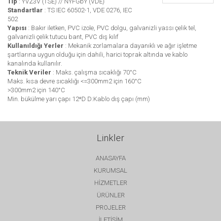
Tip
: YVZ3V (TSE) // NYFGbY (VDE)
Standartlar
: TS IEC 60502-1, VDE 0276, IEC
502
Yapısı
: Bakır iletken, PVC izole, PVC dolgu, galvanizli yassı çelik tel,
galvanizli çelik tutucu bant, PVC dış kılıf
Kullanıldığı Yerler
: Mekanik zorlamalara dayanıklı ve ağır işletme
şartlarına uygun olduğu için dahili, harici toprak altında ve kablo
kanalında kullanılır.
Teknik Veriler
: Maks. çalışma sıcaklığı 70°C
Maks. kısa devre sıcaklığı <=300mm2 için 160°C
>300mm2 için 140°C
Min. bükülme yarı çapı 12*D D:Kablo dış çapı (mm)
Linkler
ANASAYFA
KURUMSAL
HİZMETLER
ÜRÜNLER
PROJELER
İLETİŞİM