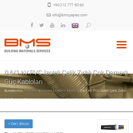
+90 212 777 60 60
info@bmsyapias.com
0.6/1 kV PVC İzoleli Çelik Zırhlı Çok Damarlı
Güç Kabloları
Buradasınız:
Anasayfa
\
Ürünler
\
Elektrik
\
Kablo
\ 0.6/1 kV PVC İzoleli Çelik Zırhlı
Çok Damarlı Güç Kabloları
< Geri dönün