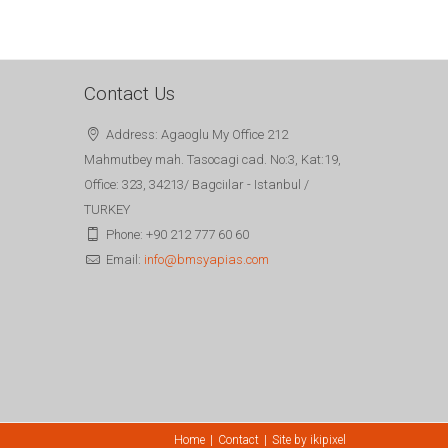
Contact Us
Address: Agaoglu My Office 212
Mahmutbey mah. Tasocagi cad. No:3, Kat:19,
Office: 323, 34213/ Bagciılar - Istanbul /
TURKEY
Phone: +90 212 777 60 60
Email:
info@bmsyapias.com
Home
Contact
Site by
ikipixel