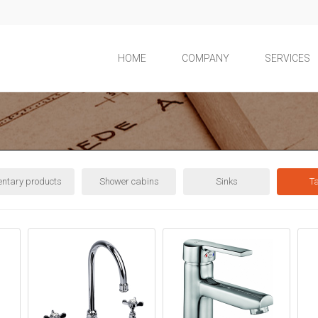
HOME
COMPANY
SERVICES
ntary products
Shower cabins
Sinks
T