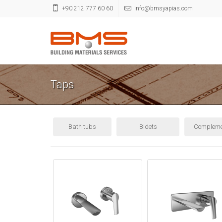
+90 212 777 60 60
info@bmsyapias.com
Taps
Bath tubs
Bidets
Compleme