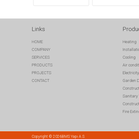
Links
Produ
HOME
Heating
COMPANY
Installati
SERVICES
Cooling
PRODUCTS
Air condi
PROJECTS
Electricity
CONTACT
Garden D
Construc
Sanitary
Construct
Fire Exti
Copyright © 2026BMS Yapı A.S.