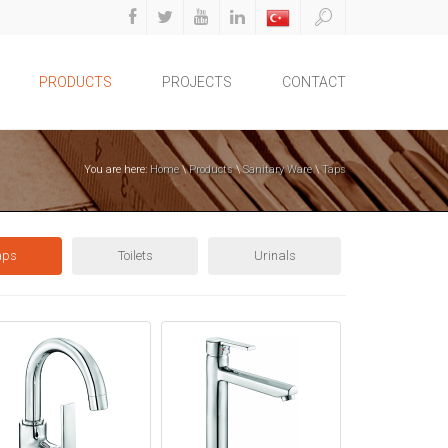
PRODUCTS
PROJECTS
CONTACT
You are here:
Home
\
Products
\
Sanitary Ware
\
Taps
aps
Toilets
Urinals