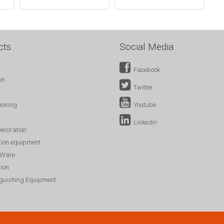
cts
Social Media
Facebook
on
Twitter
tioning
Youtube
Linkedin
ecoration
tion equipment
 Ware
ion
nguishing Equipment